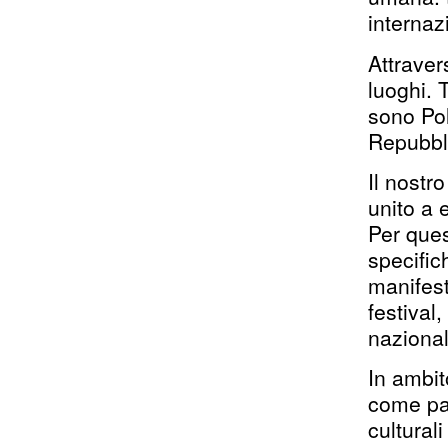
internaz
Attraver
luoghi. T
sono Pol
Repubbli
Il nostro
unito a 
Per ques
specific
manifest
festival
nazionale
In ambit
come par
cultural