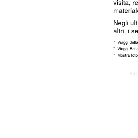
visita, 
material
Negli ul
altri, i 
*  Viaggi dell
*  Viaggi Bell
© 20