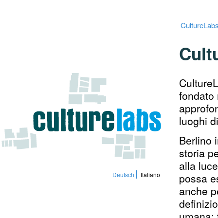
CultureLab
Cult
CultureL
fondato 
approfon
luoghi d
Berlino 
storia p
alla luce
Deutsch
Italiano
possa e
anche pe
definizi
umana: t